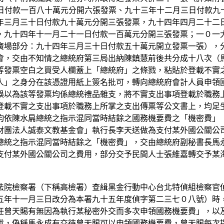
一日付款一百八十萬元分開六張發票、九十三年十二月三日付款
年三月三十日付款九十萬元分開三張發票，九十四年四月二十二
，九十四年十一月二十一日付款一百萬元分開三張發票；一０一
廣場部分：九十四年三月三十日付款五十萬元開立發票一張），
會，交由不知情之總統府第三局出納陳鎮慧前後共分成十八次（
等發票空白之買受人欄蓋上「總統府」之條戮，粘貼於登載不實
人」之身分在該憑證用紙上簽名批可，轉向總統府會計人員申領
誤以為該等發票均係總統禮品雜支，將不實支出事項登載於職務
登載不實之支出事項於職務上所掌之支出傳票等公文書上，均足
均依陳水扁總統之指示混同當時結餘之國務機要費之「機密費」
財團法人誠泰文教基金會」執行長李天送做為支付某外國公關公
總統之指示混同當時結餘之「機密費」，交由總統府副秘書長馬
支付某外國公關公司之費用，部分交予民間人士張維嘉轉交予某
法院檢察署（下稱高檢署）查緝黑金行動中心台北特偵組檢察官
五年十一月三日改分為本署九十五年度偵字第二三七０八號）時
任曾天賜有無因為執行某秘密外交而多次申領國務機要費」，以
述，偽稱馬永成有交待曾天賜可以申領國務機要費，曾天賜每次