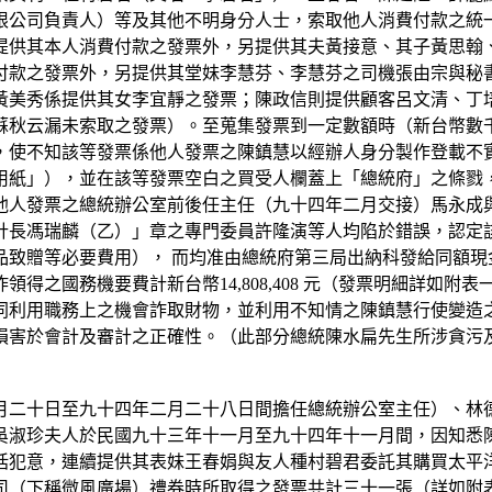
限公司負責人）等及其他不明身分人士，索取他人消費付款之統
提供其本人消費付款之發票外，另提供其夫黃接意、其子黃思翰
付款之發票外，另提供其堂妹李慧芬、李慧芬之司機張由宗與秘
黃美秀係提供其女李宜靜之發票；陳政信則提供顧客呂文清、丁
蘇秋云漏未索取之發票）。至蒐集發票到一定數額時（新台幣數
，使不知該等發票係他人發票之陳鎮慧以經辦人身分製作登載不
用紙」），並在該等發票空白之買受人欄蓋上「總統府」之條戮，
他人發票之總統辦公室前後任主任（九十四年二月交接）馬永成
計長馮瑞麟（乙）」章之專門委員許隆演等人均陷於錯誤，認定
品致贈等必要費用）， 而均准由總統府第三局出納科發給同額現
國務機要費計新台幣14,808,408 元（發票明細詳如附表一，
同利用職務上之機會詐取財物，並利用不知情之陳鎮慧行使變造
損害於會計及審計之正確性。（此部分總統陳水扁先生所涉貪污
月二十日至九十四年二月二十八日間擔任總統辦公室主任）、林
吳淑珍夫人於民國九十三年十一月至九十四年十一月間，因知悉
犯意，連續提供其表妹王春娟與友人種村碧君委託其購買太平洋崇
下稱微風廣場）禮券時所取得之發票共計三十一張（詳如附表二），金