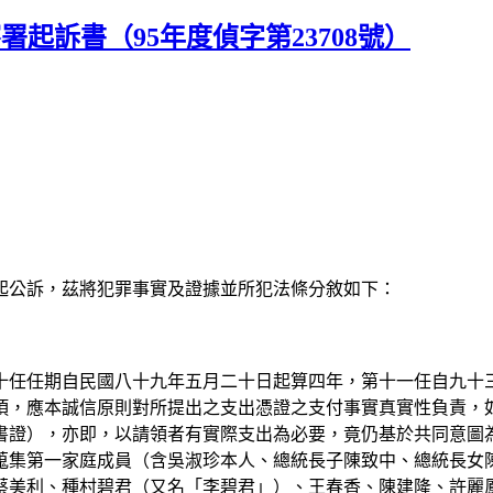
起訴書（95年度偵字第23708號）
起公訴，茲將犯罪事實及證據並所犯法條分敘如下：
十任任期自民國八十九年五月二十日起算四年，第十一任自九十
項，應本誠信原則對所提出之支出憑證之支付事實真實性負責，
書證），亦即，以請領者有實際支出為必要，竟仍基於共同意圖
蒐集第一家庭成員（含吳淑珍本人、總統長子陳致中、總統長女
蔡美利、種村碧君（又名「李碧君」）、王春香、陳建隆、許麗