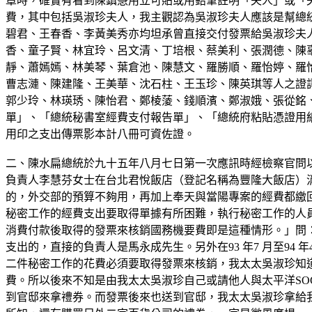
章時，確實有看到陳鎮慧用立可貼或用鉛筆註明「夫人」或「
費，其中包括吳淑珍夫人，我主觀認為吳淑珍夫人應該是幫總
碧君、王春香、李黃美秀亦均坦承曾直接交付發票給吳淑珍夫
香、童子賢、林宜玲、呂文清、丁培根、蔡美利、張潤德、陳
靜、蕭嫣嫣、林美琴、葉倉池、陳慧文、羅勝順、羅怡婷、羅
曹志漣、陳建隆、王美華、沈石柱、王玉珍、陳英琪等人之證
郭少玲、林瑛琇、陳怡君、鄭棱蔆、錢順濱、鄭淑娥、張從銘
單」、「總統秘書室經費支付報告單」、「總統府粘貼憑證用
用印之支出傳票影本計八冊可資佐證。
二、陳水扁總統於九十五年八月七日第一次應訊時經檢察官問
負責人李慧芬女士在台北君悅飯店（登記名稱為豐隆大飯店）
的，外交部的預算不夠用，再加上奉天與當陽專案的經費都繳
秘密工作的經費支出要取得單據有所困難，執行秘密工作的人
消費付款後取得的發票來核銷國務機要費即是這種情形。」問：
支出的，直接的負責人是馬永成先生。另外在93 年7 月至94 
二件秘密工作的花費必須要取得發票來核銷，我太太吳淑珍知道
費。所以後來不知是由我太太吳淑珍自己或請他人與太平洋SOG
到官邸來拿禮券。而發票後來也送到官邸，我太太吳淑珍拿給我