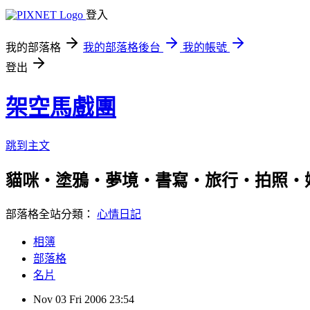
登入
我的部落格
我的部落格後台
我的帳號
登出
架空馬戲團
跳到主文
貓咪‧塗鴉‧夢境‧書寫‧旅行‧拍照‧
部落格全站分類：
心情日記
相簿
部落格
名片
Nov
03
Fri
2006
23:54