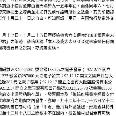
承前述小信封並非由曾天賜於九十五年年初，而係同年六、七月
曾天賜提出之發票並未如其先前作證時所述之數量，其先前指認
五年十月三十一日之自白，可知所謂「甲君」有因執行秘密外交
十月十七日、十月二十五日歷經檢察官六次傳喚均無正當理由未
甲君」之筆跡，該信函稱「本人及我太太０００從未拿過任何國
國務機要費之說詞，亦純屬虛構。
565041 號金額1386 元之電子發票； 92.12.17 開立
25 號金額287000 元之電子發票；92.12.17 開立之國際貿易大
號金額282 元之電子發票；92.12.17 開立之國賓大飯店股份有限公
2.12.17 開立之聚玉齋有限公司編號XD23525778 號金額83350
統府支出憑證粘貼存單」、發票原本及「總統府秘書室經費支付
於總統府之期間之內發生，亦即，九十二年十二月十六日至十二
期證明書在卷可稽（按「甲君」雖持有外國護照，然經查其持外
日至十二月十八日之間根本不在國內，被告種村碧君焉有可能