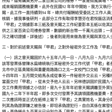
所知，還有購買另外二家百貨公司的禮券，一家是微風廣場、一
成來報銷國務機要費。此外在民國92 年年中開始，我方又執
賜，此工作一直持續到94 年，總共付報酬給受委託之工作人
核銷，據我事後研判，此部分工作有取得李慧芬在君悅飯店消費
「甲君」之領據影本三紙及曾天賜之工作紀要影本五紙以佐其
供之三家百貨公司禮券發票，數額約新台幣一千萬元出頭；一
污之確切證據，詳後述）；後者則是用來做為曾天賜與某位人
三、對於前述曾天賜與「甲君」之對外秘密外交工作及「甲君
（一）訊之曾天賜固於九十五年八月一日、八月九日、九月六
該等發票係替陳水扁總統執行某秘密外交工作代號「甲君」者長
北市中正區貴陽街與重慶南路路口之北一女校門口交給「甲君」收受，計93 
十四年四、五月間交給馬永成從事另一件秘密外交云云。另種
當面交付「甲君」，從未交予他人云云。另林德訓固於民國九
交工作費用領據之小信封，是九十五年年初曾天賜調離至外貿
國九十二年下半年起，即多次交付發票予其請領國務機要費，
二次應訊時並正式在紙條上寫下「甲君」之真實姓名，其身分
列其為偽證罪嫌之被告後，即坦承偽證犯行，自白其係在案發
額，再偽稱此九百萬元已分別交予「甲君」六百萬元、馬永成