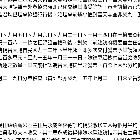
曾天賜調離至外貿協會時即已移交給其收受等語，意圖讓檢察官
碧君均已坦承偽證犯行後，始坦承前述小信封曾天賜並非於九十五
日、九月五日、九月六日、九月二十日、十月十四日在高檢署查
第一百八十一條之拒絕證言權利後，對於「前總統府機要室主任
偽稱曾天賜自民國九十二年下半年起，即多次交付發票予其請領
七百多萬元。至九十五年十月三十一日，陳鎮慧經檢察官當庭改
所述之數量，其先前指認為曾天賜提出之發票，實際上大部分均
月二十九日分案偵查（審計部亦於九十五年七月二十一日來函告
後任總統辦公室主任馬永成與林德訓均稱吳淑珍夫人每個月平均
給吳淑珍夫人收受，其中馬永成復稱係陳水扁總統指示其准由吳