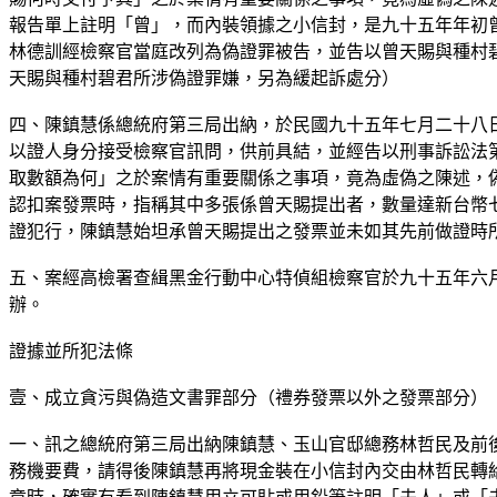
報告單上註明「曾」，而內裝領據之小信封，是九十五年年初
林德訓經檢察官當庭改列為偽證罪被告，並告以曾天賜與種村
天賜與種村碧君所涉偽證罪嫌，另為緩起訴處分）
四、陳鎮慧係總統府第三局出納，於民國九十五年七月二十八
以證人身分接受檢察官訊問，供前具結，並經告以刑事訴訟法
取數額為何」之於案情有重要關係之事項，竟為虛偽之陳述，
認扣案發票時，指稱其中多張係曾天賜提出者，數量達新台幣
證犯行，陳鎮慧始坦承曾天賜提出之發票並未如其先前做證時
五、案經高檢署查緝黑金行動中心特偵組檢察官於九十五年六
辦。
證據並所犯法條
壹、成立貪污與偽造文書罪部分（禮券發票以外之發票部分）
一、訊之總統府第三局出納陳鎮慧、玉山官邸總務林哲民及前
務機要費，請得後陳鎮慧再將現金裝在小信封內交由林哲民轉