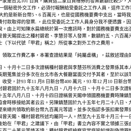
家是台北101 百貨，購買這二家百貨禮券的發票數額比較少，
行一個秘密外交工作，必須付報酬給受委託之工作人員，這件工
員大約是新新台幣5、6 百萬元，也是從國務機要費中支出，當
付款取得的發票. ，此位受委託之工作人員身分我不便透露，
說。由上可知陳水扁總統於第一次應訊時，對於國務機要費支出
是曾天賜提出之種村碧君、李慧芬等人發票，數額約五、六百萬
士（下以代號「甲君」稱之）所從事之對外工作之費用。
」領取工作費乙事，本署查證結果是「純屬虛構」，茲敘述理由
日、十月十二日多次證稱種村碧君與李慧芬所消費之發票係其本
期蒐集並分多次在台北市各大餐廳當面交付予其者，至於以該等發
年11 月8 日新台幣400 萬元，93 年12 月10 日新台幣50 
村碧君固於九十五年八月九日、八月十六日、十月十二日多次證
十五年八月八日、十月十四日證稱曾天賜申領國務機要費時陳鎮
協會時移接給其者云云。另陳鎮慧固於九十五年七月二十八日、
歷來總共領取約新台幣九百萬元等語，並多次指認多張扣案發票
與曾天賜、種村碧君所述均屬同一人。然至九十五年十月三十一
後始在「甲君」之建議下，由「甲君」書立內容不實之領據三張
三百二十萬元等情不諱；種村碧君經檢察官當庭喻知增列偽證罪