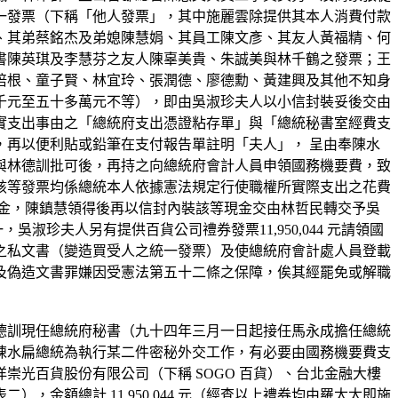
一發票（下稱「他人發票」，其中施麗雲除提供其本人消費付款
、其弟蔡銘杰及弟媳陳慧娟、其員工陳文彥、其友人黃福精、何
書陳英琪及李慧芬之友人陳辜美貴、朱誠美與林千鶴之發票；王
培根、童子賢、林宜玲、張潤德、廖德勳、黃建興及其他不知身
千元至五十多萬元不等），即由吳淑珍夫人以小信封裝妥後交由
實支出事由之「總統府支出憑證粘存單」與「總統秘書室經費支
再以便利貼或鉛筆在支付報告單註明「夫人」， 呈由奉陳水
與林德訓批可後，再持之向總統府會計人員申領國務機要費，致
該等發票均係總統本人依據憲法規定行使職權所實際支出之花費
金，陳鎮慧領得後再以信封內裝該等現金交由林哲民轉交予吳
吳淑珍夫人另有提供百貨公司禮券發票11,950,044 元請領國
之私文書（變造買受人之統一發票）及使總統府會計處人員登載
及偽造文書罪嫌因受憲法第五十二條之保障，俟其經罷免或解職
德訓現任總統府秘書（九十四年三月一日起接任馬永成擔任總統
陳水扁總統為執行某二件密秘外交工作，有必要由國務機要費支
光百貨股份有限公司（下稱 SOGO 百貨）、台北金融大樓
額總計 11,950,044 元（經查以上禮券均由羅太太即施