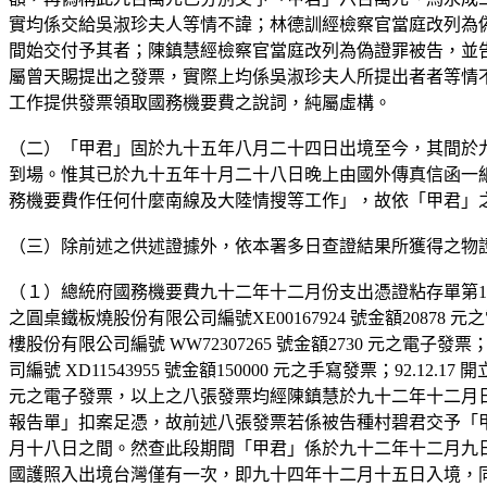
實均係交給吳淑珍夫人等情不諱；林德訓經檢察官當庭改列為
間始交付予其者；陳鎮慧經檢察官當庭改列為偽證罪被告，並
屬曾天賜提出之發票，實際上均係吳淑珍夫人所提出者者等情
工作提供發票領取國務機要費之說詞，純屬虛構。
（二）「甲君」固於九十五年八月二十四日出境至今，其間於
到場。惟其已於九十五年十月二十八日晚上由國外傳真信函一
務機要費作任何什麼南線及大陸情搜等工作」，故依「甲君」
（三）除前述之供述證據外，依本署多日查證結果所獲得之物
（１）總統府國務機要費九十二年十二月份支出憑證粘存單第11 號上所粘
之圓桌鐵板燒股份有限公司編號XE00167924 號金額20878 元之
樓股份有限公司編號 WW72307265 號金額2730 元之電子發票；
司編號 XD11543955 號金額150000 元之手寫發票；92.12.1
元之電子發票，以上之八張發票均經陳鎮慧於九十二年十二月
報告單」扣案足憑，故前述八張發票若係被告種村碧君交予「
月十八日之間。然查此段期間「甲君」係於九十二年十二月九
國護照入出境台灣僅有一次，即九十四年十二月十五日入境，