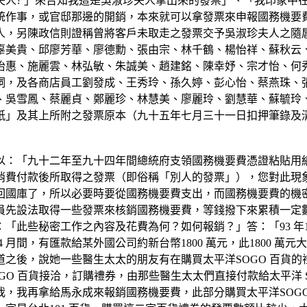
夫人? 」來告知我這是吳淑珍夫人拿出來的發票」、「我印象中
統作事，或官邸那邊的開銷，本來就可以拿發票來申報國務機要
人，另陳政信則證稱曾將客戶未取走之發票交予吳淑珍夫人之隨
辜美貴、邱廖芳華、廖德勳、張由宗、林千鶴、楊怡祥、蘇秋云
怡惠、施麗雲、林弘敏、朱誠美、趙建銘、陳幸妤、宗才怡、何
詞，及各商店員工劉發成、王秀玲、孫久婷、彭心怡、蔡燕珠、
、吳雪鳳、蔡麗貞、鄭麗珍、林慧美、廖麗玲、劉慧華、蘇毓玲
紙」及其上所附之發票原本（九十五年七月三十一日扣押筆錄及
以：「九十二年至九十四年間總統府支領國務機要費憑證粘貼用
消費付款後所取得之發票（即俗稱「別人的發票」），您對此現
回國庫了，所以必要時要從國務機要費支出，而國務機要費的機
員先設法取得一些發票來核銷國務機要費，等錢撥下來累積一定
「此些秘密工作之內容及花費為何？如何報銷？」答：「93 年
年4 月間，有匯款給某外國公司約新台幣1800 萬元，此1800
之後，說她一些醫生太太的朋友有在購買太平洋SOGO 百貨
O 百貨接洽，訂購禮券，由那些醫生太太們直接付款給太平洋 
，我再拿給馬永成來報銷國務機要費，此部分購買太平洋SOG