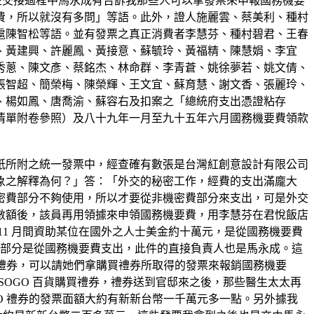
在交接過程中馬永成有告訴我那些人可以拿發票來申報國務機要
費，所以就沒有多問」等語。此外，證人施麗雲、蔡美利、種村
扈陳智松等語。並有發票之真正消費者李慧芬、種村碧君、王春
、黃建興、許麗鳳、黃接意、蘇毓玲、黃福精、陳慧娟、李宜
秀蔥、陳文彥、蔡銘杰、林命群、李青蒼、姚徐夢若、姚文倩、
張智超、簡榮梅、陳榮輝、王文宜、蘇育慧、謝文香、張麗玲、
、楊如鳳、唐喬渝、蘇容右及扣案之「總統府支出憑證粘存
清單附卷參照）及八十九年一月至九十五年六月國務機要費領款
紙所附之統一發票中，經查確有數張是台灣紅創意設計有限公司
象之解釋為何？」答：「外交的秘密工作，經費的支出滿龐大
密費部分不夠使用，所以才要從非機密費部分來支出，可是外交
數額後，該員再用領據來申領國務機要費，用李慧芬在君悅飯店
11 月間資助某位在國外之人士美金約十萬元，是從國務機要費
 萬元大部分是從國務機要費支出，此件的直接負責人也是馬永成。這
的禮券，可以請她們拿購買禮券所取得的發票來報銷國務機要
SOGO 百貨購買禮券，禮券送到官邸來之後，那些醫生太太再
O 禮券的發票面額大約有新新台幣一千萬元多一點。另外據我