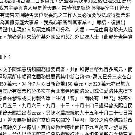
大約是新新台幣二百多萬元，這些發票我拿到之後也是交由馬永
作我方主要負責人員是曾天賜，當時他是總統府機要室主任曾天
時我有請曾天賜轉告該位受委託之工作人員必須要設法取得發票來
因為其擁有龐大事業，我擔心影響到其事業。」等語，復提出
憑證中出現他人發票之解釋可分為二大類，一是由吳淑珍夫人提
元。前者係用來給付某外國公司與海外民運人士（此部分查無貪
如下：
人交予陳鎮慧請領國務機要費者，共計領得台幣九百多萬元，而
票所申領得之國務機要費其中新台幣600 萬元已分三次在台
萬元，94 年7 月 8 日新台幣150 萬元，另320 萬元亦已於九
稱其所有發票均分多次在台北市建國南路公司或仁愛路住處樓下
慧會在發票或支付報告單上註明「曾」，而裝有「甲君」秘密外
九月五日、九月六日、九月二十日、十月十四日證稱曾天賜自民
係曾天賜提出者云云。另陳水扁總統於九十五年十月二十七日第
日，曾天賜經檢察官當庭告以關於「甲君」部分之偵查結論並改
由其轉交予林德訓，其再於做證時出面扛下九百萬元之發票數
嫌後，並告以曾天賜已坦承偽證犯行後，亦坦承其所有之發票其