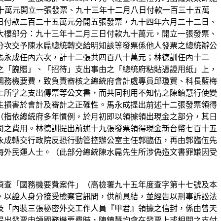
九十萬元開立一張發票、九十三年十二月八日付款一百三十五萬
日付款二百二十五萬元分開五張發票，九十四年六月二十二日、
大樓部分：九十三年十二月三日付款九十萬元，開立一張發票、
分次交予陳水扁總統轉交給明知該等發票係他人發票之總統辦公
馬永成任內六次，計十二張共四百八十萬元；林德訓任內十二
之「餽贈」、「招待」支出事由之「總統府粘貼憑證用紙」上，
國務機要費，致負責審核之總統府會計處專員邱瓊賢、科長藍梅
上所掌之支出傳票等公文書，而共同利用不知情之陳鎮慧行使變
生損害於會計及審計之正確性。馬永成提出前述十二張發票領得
（指依總統府多年慣例，於月初即以領據領出現金之部分，其日
司之費用。林德訓提出前述十九張發票領得現金新台幣七百十五
永成轉交行政院反恐行動管控辦公室主任郭臨伍，再由郭臨伍先
海外民運人士。（此部分總統陳水扁先生所涉偽造文書罪嫌因受
偵查「國務機要費案件」（高檢署九十五年度查字第十七號及本
，以證人身分接受檢察官訊問，供前具結，並經告以刑事訴訟法
及「內裝三張秘密外交工作人員『甲君』領據之信封，係由曾天
提出發票申領國務機要費時，陳鎮慧均會在發票上或相關之支付