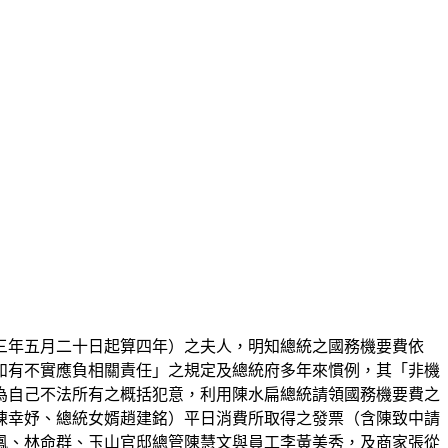
三年五月二十日起算四年）之夫人，明知總統之國務機要費依
如有不實應負相關責任」之規定及總統府多年來慣例，其「非機
為自己不法所有之概括犯意，利用陳水扁總統請領國務機要費之
陳幸妤、總統女婿趙建銘）平日消費所取得之發票（含陳致中請
鳳、林命群、玉山官邸總管陳慧文與員工李黃美秀，及商家張從