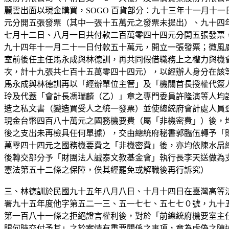
麗雲出面以現金購買，SOGO 百貨部分：九十三年十一月十
元分開五張發票（其中一張十五萬元之發票未提出）、九十四
七月十二日、八月一日共付款二百萬零四十四元分開五張發票
九十四年十一月二十一日付款五十萬元，開立一張發票；微風
室前後任主任馬永成與林德訓，再共同假借職務上之權力與機
次，計十九張共七百十五萬零四十四元），以經辦人身分在該
馬永成與林德訓再以「經辦單位主管」及「機關首長授權代簽
玲及代蓋「會計長馮瑞麟（乙）」章之專門委員許隆演等人均
造之私文書（變造買受人之統一發票）並使總統府會計處人員
現金台幣四百八十萬元之國務機要費（屬「非機密費」）後，
後之支出未再檢具任何單據），交由總統府秘書郭臨伍轉予「
萬零四十四元之國務機要費之「非機密費」後，亦均依陳水扁
後轉交部分予「財團法人誠泰文教基金會」執行長李天送做為
憲法第五十二條之保障，俟其經罷免或解職後再行訴究）
三、林德訓於民國九十五年八月八日、十月十四日在臺灣高等
署九十五年度他字第五二一三、五一七七、五七七０號，九十
第一百八十一條之拒絕證言權利後，對於「前總統府機要室主
賜何時交付予其」之於案情有重要關係之事項，竟為虛偽之陳