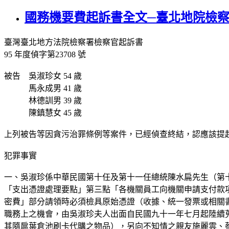
國務機要費起訴書全文─臺北地院檢察署
臺灣臺北地方法院檢察署檢察官起訴書
95 年度偵字第23708 號
被告 吳淑珍女 54 歲
馬永成男 41 歲
林德訓男 39 歲
陳鎮慧女 45 歲
上列被告等因貪污治罪條例等案件，已經偵查終結，認應該提
犯罪事實
一、吳淑珍係中華民國第十任及第十一任總統陳水扁先生（第
「支出憑證處理要點」第三點「各機關員工向機關申請支付款
密費」部分請領時必須檢具原始憑證（收據、統一發票或相關
職務上之機會，由吳淑珍夫人出面自民國九十一年七月起陸續
其隨扈葉倉池刷卡代購之物品），另向不知情之親友施麗雲、