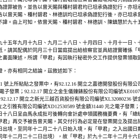
偽證罪被告，並告以曾天賜與種村碧君均已坦承偽證犯行，亦坦
告以曾天賜、種村碧君、林德訓均已坦承偽證犯行後，亦已坦承
不諱。由上可知，依曾天賜、種村碧君、林德訓、陳鎮慧於九十
九十五年九月十九日、九月二十八日、十月四日、十月十一日、
紙，請其配偶於同月三十日當庭提出給檢察官並具結證實確係「
之書面陳述，所謂「甲君」有因執行秘密外交工作提供發票領取
證，亦有相同之結論，茲敘述如下：
貼之發票中，有92.12.16 開立之嘉德開發股份有限公司編號WX49
電子發票；92.12.17 開立之金生儀鐘錶股份有限公司編號XE010713
92.12.17 開立之新光三越百貨股份有限公司編號XL32080236 
7 開立之引雅有限公司編號XD12530589 號金額31440 元之電子發票；9
日十八日呈由馬永成批可後轉向會計處申領國務機要費，有「總
甲君」再交予被告曾天賜，其交付行為必定是在發票開立及提出
日出境，至同年十二月二十八日始入境，有「甲君」之入出國日
同年十二月二十二日出境），故「甲君」於九十二年十二月十六