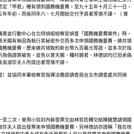
認定「甲君」確有領到國務機要費。至九十五年十月三十一日，
年年初，而係同年六、七月間始交付予其者等情不諱。（ 曾
緝黑金行動中心台北特偵組檢察官偵查「國務機要費案件」時，
曾天賜有無因為執行某秘密外交而多次申領國務機要費，總共領
國務機要費，歷來總共領取約新台幣九百萬元等語，並多次於指
列為偽證罪被告，並告以曾天賜、種村碧君、林德訓均已坦承偽
係吳淑珍夫人所提出者等情不諱。
發）並協同本署檢察官指揮法務部調查局台北市調查處共同偵
一至二次，會用小信封內裝發票交由林哲民轉交給陳鎮慧請領國
淑珍夫人提出發票來申領國務機要費，另林德訓亦證稱「我在核