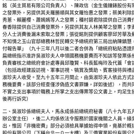
銘（英主貿易有限公司負責人）、陳政信（金生儀鐘錶股份有
之發票外，另提供其夫羅勝順與其女羅怡惠之發票；蔡美利除
秀蔥、賴麗櫻、蕭嫣嫣等人之發票；種村碧君除提供自己消費
春香除提供自己消費發票外，另提供其友人林美琴之發票；李
分人士消費後漏未索取之發票；張從銘則提供顧客廖邱芳華及
不知情之玉山官邸總務林哲民轉交予總統府第三局出納陳鎮慧
付報告單」（九十三年八月以後二者合併為「總統府粘貼憑證
扁總統指示准許吳淑珍夫人申領國務機要費而不知該等發票係
負責審核之總統府會計處專員邱瓊賢、科長藍梅玲及代蓋「會
（包括政經建設訪視、軍事訪視、犒賞及獎助、賓客接待與禮
淑珍夫人收受。至九十五年三月間止，由吳淑珍夫人依此方式詐領得之
務機要費，該部分經查僅涉偽造文書罪嫌，詳如後述），而共
不實之支出事項於職務上所掌之支出傳票等公文書上，均足生
後再行訴究）
二、吳淑珍係總統夫人，馬永成係前總統府秘書（八十九年五
辦公室主任），後二人均係依法令服務於國家機關之人員。緣
出，惟因「非機密費」部分必須檢具單據始得申領，竟基於概括
股份有限公司（下稱台北一０一大樓）及三僑實業股份有限公司（