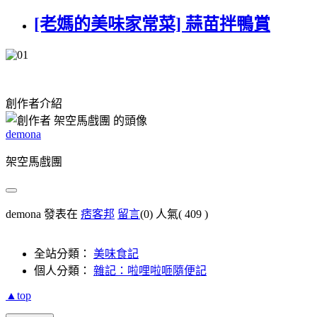
[老媽的美味家常菜] 蒜苗拌鴨賞
創作者介紹
demona
架空馬戲團
demona 發表在
痞客邦
留言
(0)
人氣(
409
)
全站分類：
美味食記
個人分類：
雜記：啦哩啦咂隨便記
▲top