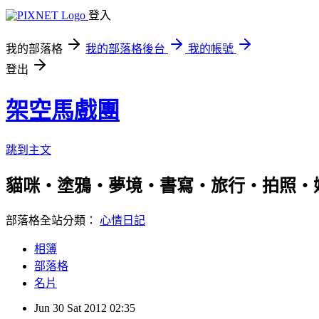
登入
我的部落格
我的部落格後台
我的帳號
登出
架空馬戲團
跳到主文
貓咪‧塗鴉‧夢境‧書寫‧旅行‧拍照‧
部落格全站分類：
心情日記
相簿
部落格
名片
Jun
30
Sat
2012
02:35