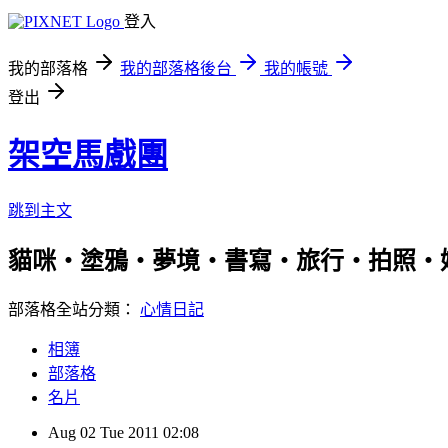
登入
我的部落格
我的部落格後台
我的帳號
登出
架空馬戲團
跳到主文
貓咪‧塗鴉‧夢境‧書寫‧旅行‧拍照‧
部落格全站分類：
心情日記
相簿
部落格
名片
Aug
02
Tue
2011
02:08