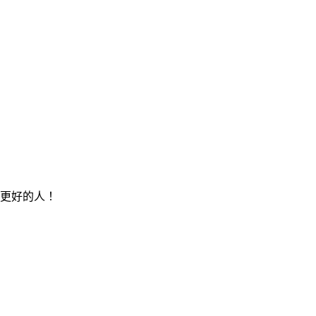
更好的人！