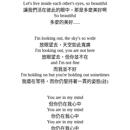
Let's live inside each other's eyes, so beautiful
讓我們活在彼此的眼中，那是多麼美好啊
So beautiful
多麼的美好......
I'm looking out, the sky's so wide
放眼望去，天空如此寬廣
I'm looking out, you are not here
放眼望去，但你並不在
and I'm not fine
而我並不好
I'm holding on but you're holding out sometimes
我還在等待，而你仍堅持著一貫的姿態(註)
You are in my mind
但你仍在我心中
You are in my mind
你仍在我心中
You are in my mind
你仍在我心中