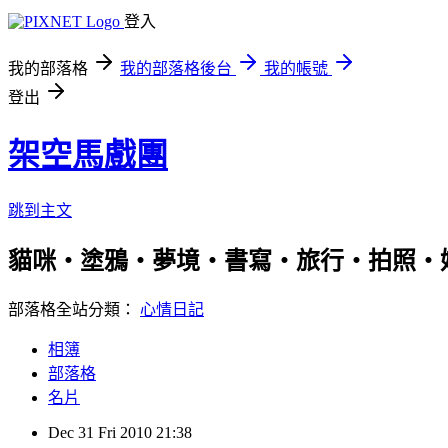
登入
我的部落格
我的部落格後台
我的帳號
登出
架空馬戲團
跳到主文
貓咪‧塗鴉‧夢境‧書寫‧旅行‧拍照‧
部落格全站分類：
心情日記
相簿
部落格
名片
Dec
31
Fri
2010
21:38