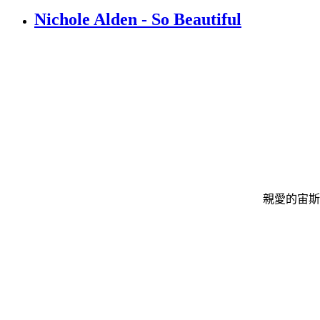
Nichole Alden - So Beautiful
親愛的宙斯