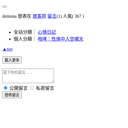
demona 發表在
痞客邦
留言
(1)
人氣(
367
)
全站分類：
心情日記
個人分類：
咆哮：性情中人空嘯天
▲top
載入更多
公開留言
私密留言
發佈留言