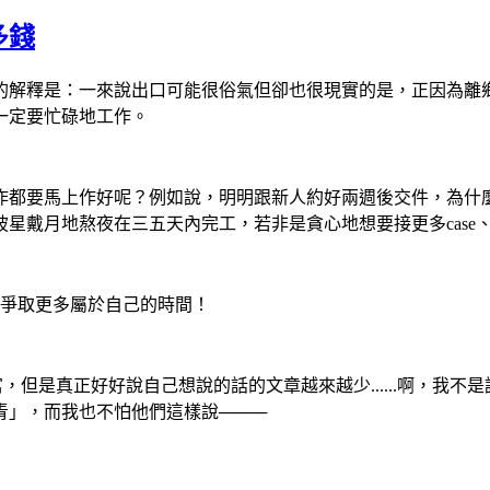
多錢
的解釋是：一來說出口可能很俗氣但卻也很現實的是，正因為離
一定要忙碌地工作。
作都要馬上作好呢？例如說，明明跟新人約好兩週後交件，為什
星戴月地熬夜在三五天內完工，若非是貪心地想要接更多case
為了爭取更多屬於自己的時間！
但是真正好好說自己想說的話的文章越來越少......啊，我不是說
」，而我也不怕他們這樣說────