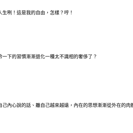
人生咧！這是我的自由，怎樣？哼！
吟一下的習慣漸漸退化一種太不識相的奢侈了？
內心說的話、離自己越來越遠，內在的思想漸漸從外在的肉體時間洪