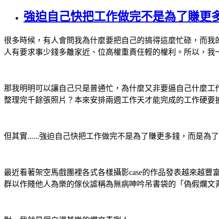
強迫自己快把工作做完不是為了賺更
很多時候，有人會問我為什麼要把自己的搞得這麼忙碌，而我
人有要求事少錢多離家近、位高權重責任輕的權利。所以，我
那我明明可以讓自己只是普通忙，為什麼又非要逼自己什麼工
整理完千餘張照片？本來安排兩週工作天才能完成的工作硬要披
但其實......強迫自己快把工作做完不是為了賺更多錢，而是
最近看著架空馬戲團裡各式各樣攝影case的作品發表越來越豐富，
群以作賤他人為樂的傢伙謔稱為無病呻吟吊書袋的「偽假爛文青