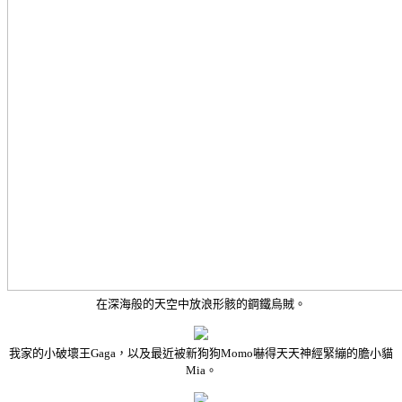
在深海般的天空中放浪形骸的鋼鐵烏賊。
我家的小破壞王Gaga，以及最近被新狗狗Momo嚇得天天神經緊繃的膽小貓
Mia。