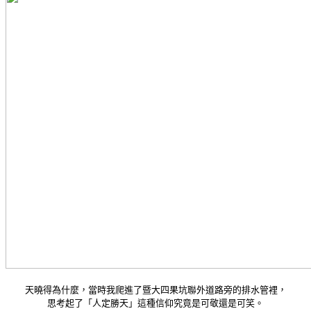
天曉得為什麼，當時我爬進了暨大四果坑聯外道路旁的排水管裡，
思考起了「人定勝天」這種信仰究竟是可敬還是可笑。