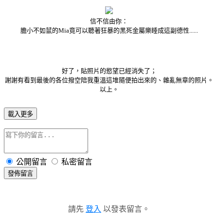
信不信由你：
膽小不如鼠的Mia竟可以聽著狂暴的黑死金屬樂睡成這副德性......
好了，貼照片的慾望已經消失了；
謝謝有看到最後的各位撥空陪我重溫這堆隨便拍出來的、雜亂無章的照片。
以上。
載入更多
公開留言
私密留言
發佈留言
請先
登入
以發表留言。