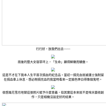
行行好，放我們出去~~~~
雨後的暨大女宿草坪上，「生命」顯得鮮嫩而驕傲。
這是不才在下我本人生平首次捐血的紀念品。當初一捐完血就被護士強制留
在捐血車上休息，想必剛捐完血的我當時看來一定臉色慘白得像個鬼吧。
很想風花雪月地替這張照片賦予什麼意義，但其實這本來就不是啥米藝術創
作，只是相機沒設定好的結果。