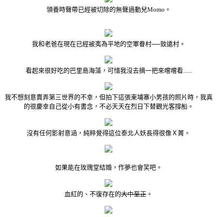
領養時聲帶已經被切除的無聲過動兒Momo。
我和老爸在現在已經被夷為平地的空軍眷村──致遠村。
看起來很好吃的巴里島海藻，可惜我沒去摘一把來嚐嚐看......
我不想刻意賣弄第三世界的不幸，但拍下這張柬埔寨小男孩的照片時，我真
的很慶幸自己從小有書念，不必天天在烈日下替觀光客撐船。
沒有任何影射意涵，純粹覺得這位泰北人妖長得很像Ｘ菁。
如果能在玫瑰堂結婚，作夢也會笑吧。
血紅的、不復存在的
大中至正
。