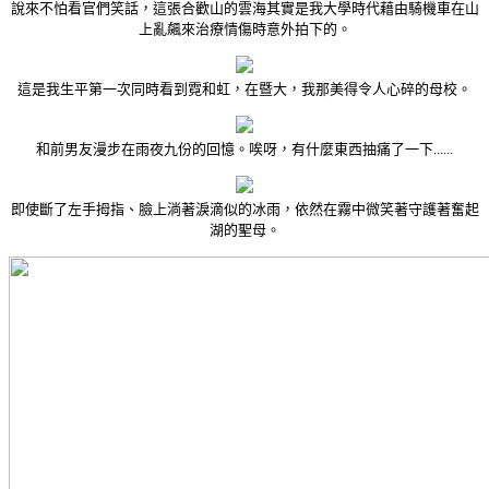
說來不怕看官們笑話，這張合歡山的雲海其實是我大學時代藉由騎機車在山
上亂飆來治療情傷時意外拍下的。
這是我生平第一次同時看到霓和虹，在暨大，我那美得令人心碎的母校。
和前男友漫步在雨夜九份的回憶。唉呀，有什麼東西抽痛了一下......
即使斷了左手拇指、臉上淌著淚滴似的冰雨，依然在霧中微笑著守護著奮起
湖的聖母。