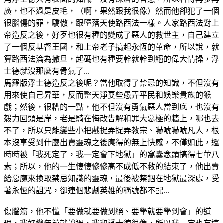
廣，也不過是皮毛，（啊，果然跟我很像）然而他卻犯了一個
很腦傷的罪，驕傲，跟墮落天使路西法一樣。人家路西法對上
帝造反之後，好歹也很有種的變成了惡人的救世主，自己建立
了一個反基督王國，和上帝老子搞起永恆的革命，所以說，就
算路西法淪為撒旦，起碼也有種要幹就幹到絕的偉大情操，浮
士德就沒那麼有骨氣了...
馬羅版浮士德造反之後呢？當他取得了禁忌的知識，不但沒有
用來使自己昇華，反而整天淨耍些愚弄平民和娛樂貴族的猴
戲；然後，很糟的一點，他不但沒有勇氣惡人當到底，也沒有
毅力回頭是岸，老是騎在悔改告解和罪大惡極的牆上，哪也去
不了，所以只能變些小把戲捉弄捉弄教宗、嚇唬嚇唬凡人，根
本沒享受到什麼出賣靈魂之後應得的無上快感，不僅如此，還
時時被「我死定了，我一定會下地獄」的窩囊念頭搞得七葷八
素；所以，他的一生悽悽慘慘高不成低不救的結束了，他出賣
給惡魔來換取禁忌知識的靈魂，最後被禁錮在地獄最深處，受
著永恆的詛咒，卻連個悲劇英雄的稱號都不配...
傷腦筋，他不懂「要做就要做到絕、要學就要學到會」的道